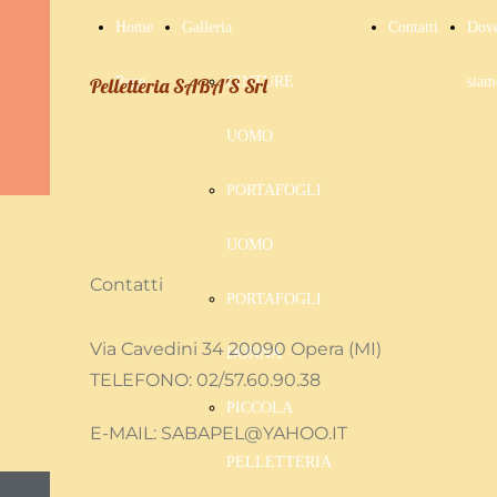
Home
Galleria
Contatti
Dov
Pelletteria SABA'S Srl
Page
CINTURE
siam
UOMO
PORTAFOGLI
UOMO
Contatti
PORTAFOGLI
Via Cavedini 34 20090 Opera (MI)
DONNA
TELEFONO: 02/57.60.90.38
PICCOLA
E-MAIL: SABAPEL@YAHOO.IT
PELLETTERIA