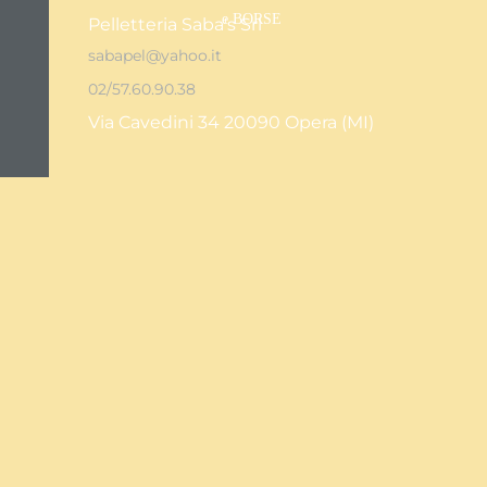
e BORSE
Pelletteria Saba's Srl
sabapel@yahoo.it
02/57.60.90.38
Via Cavedini 34 20090 Opera (MI)